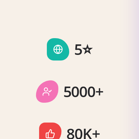
5⭐️
5000+
80K+