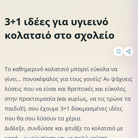
3+1 ιδέες για υγιεινό
κολατσιό στο σχολείο
Σχολείο
Παιδική διατροφή
Το
καθημερινό κολατσιό
μπορεί εύκολα να
γίνει… πονοκέφαλος για τους γονείς! Αν ψάχνεις
λύσεις που να είναι και θρεπτικές και εύκολες
στην προετοιμασία (και κυρίως, να τις τρώνε τα
παιδιά!), σου έχουμε 3+1 δοκιμασμένες ιδέες
που θα σου λύσουν τα χέρια.
Διάλεξε, συνδύασε και φτιάξε το κολατσιό με
χαρά – χωρίς πίεση και με πολύ γεύση!