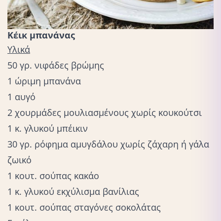
Κέικ μπανάνας
Υλικά
50 γρ. νιφάδες βρώμης⁠
1 ώριμη μπανάνα⁠
1 αυγό⁠
2 χουρμάδες μουλιασμένους χωρίς κουκούτσι
1 κ. γλυκού μπέικιν⁠
30 γρ. ρόφημα αμυγδάλου χωρίς ζάχαρη⁠ ή γάλα
ζωικό
1 κουτ. σούπας κακάο⁠
1 κ. γλυκού εκχύλισμα βανίλιας⁠
1 κουτ. σούπας σταγόνες σοκολάτας⁠