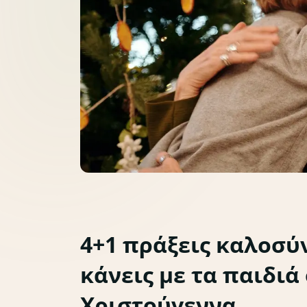
4+1 πράξεις καλοσύ
κάνεις με τα παιδιά
Lifestyle
Χριστουγεννιάτικες
Χριστούγεννα