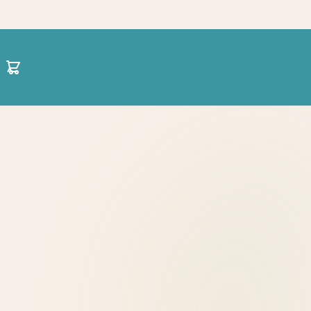
30 21 1422 0696
hello@projectparenting.gr