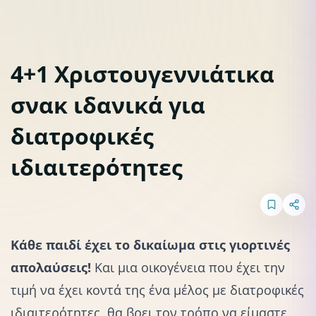
4+1 Χριστουγεννιάτικα
σνακ ιδανικά για
Διατροφή
Γεύματα & σνακ
διατροφικές
ιδιαιτερότητες
Κάθε παιδί έχει το δικαίωμα στις γιορτινές
απολαύσεις!
Και μια
οικογένεια
που έχει την
τιμή να έχει κοντά της ένα μέλος με διατροφικές
ιδιαιτερότητες, θα βρει τον τρόπο να είμαστε