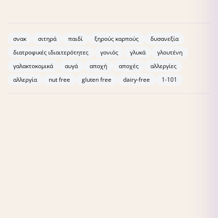
Dairy-free
σνακ
σιτηρά
παιδί
ξηρούς καρπούς
δυσανεξία
διατροφικές ιδιαιτερότητες
γονιός
γλυκά
γλουτένη
γαλακτοκομικά
αυγά
αποχή
αποχές
αλλεργίες
αλλεργία
nut free
gluten free
dairy-free
1-101