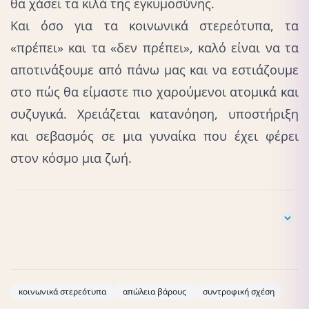
θα χάσει τα κιλά της εγκυμοσύνης.
Και όσο για τα κοινωνικά στερεότυπα, τα
«πρέπει» και τα «δεν πρέπει», καλό είναι να τα
αποτινάξουμε από πάνω μας και να εστιάζουμε
στο πώς θα είμαστε πιο χαρούμενοι ατομικά και
συζυγικά. Χρειάζεται κατανόηση, υποστήριξη
και σεβασμός σε μια γυναίκα που έχει φέρει
στον κόσμο μια ζωή.
Gangakhedkar GR, Kulkarni AP. Physiological Changes in
Pregnancy. Indian J Crit Care Med. 2021 Dec;25(Suppl
3):S189-S192.
κοινωνικά στερεότυπα
απώλεια βάρους
συντροφική σχέση
doi: 10.5005/jp-journals-10071-24039. PMID: 35615611;