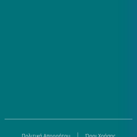
Επαγγελματίες
Σειρές
Βίντεο
Άρθρα
Θεματικά Κέντρα
eBooks
Shop
Εγγραφή
Πολιτική Απορρήτου
Όροι Χρήσης