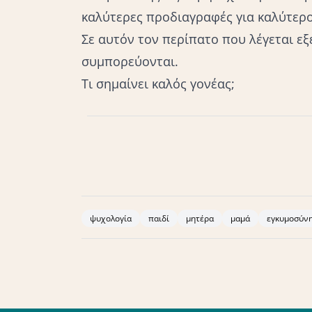
καλύτερες προδιαγραφές για καλύτερ
Σε αυτόν τον περίπατο που λέγεται εξέ
συμπορεύονται.
Τι σημαίνει καλός γονέας;
- Ann Holdway (2001). Κινησιολογία, Αλκυών.- 
North Atlantic Books Berkeley.- Wallace Wright (
Gaétan Chevalier (2015). The Effect of Groundi
ψυχολογία
παιδί
μητέρα
μαμά
εγκυμοσύν
10.2466/06.PR0.116k21w5- Gaétan Chevalier, Kaz
earthing (grounding) on human physiology. Rese
Encyclopedia, Εκδόσεις North Atlantic Books. 
(2000). Το ξύπνημα της τίγρης. Εκδόσεις Ελληκ
Needham (2000). Improving Concentration Skill
Christopher Willard, Amy Saltzman (2015). Teach