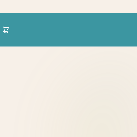
30 21 1422 0696
hello@projectparenting.gr