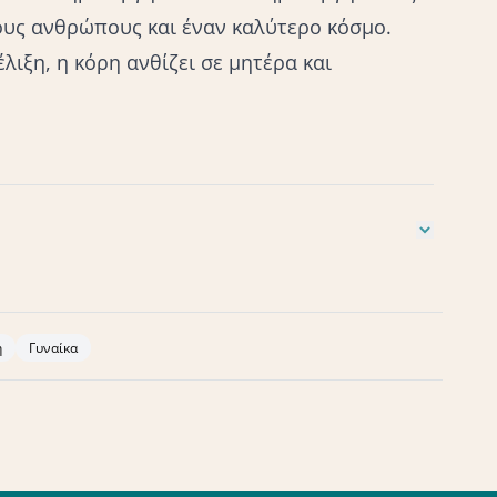
ους ανθρώπους και έναν καλύτερο κόσμο.
λιξη, η κόρη ανθίζει σε μητέρα και
Ian Macnaughton (2004). Body Breath & Consciousness,
2020). Daily Vagusnerve Exercises, Lightning Source Uk.-
ng the Human Body on Mood. Sage Journal. doi:
η
Γυναίκα
uhito Mori, and James L. Oschman (2005). The effect of
arch Gate- Lisbeth Marcher, Sonja Fich (2011). Body
ISBN13 9781556439407- LEVINE A.PETER, FREDERICK ANN
ινά Γράμματα. ISBN13 9789603448716- Mike Lake, Marjorie
sΕκδόσεις Questions Publishing. ISBN 1841900044-
ing Mindfulness Skills to Kids and Teens. The Guilford