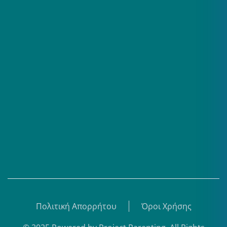
Επαγγελματίες
Σειρές
Βίντεο
Άρθρα
Θεματικά Κέντρα
eBooks
Shop
Εγγραφή
Πολιτική Απορρήτου
Όροι Χρήσης