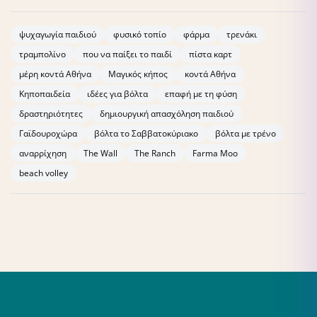
ψυχαγωγία παιδιού
φυσικό τοπίο
φάρμα
τρενάκι
τραμπολίνο
που να παίξει το παιδί
πίστα καρτ
μέρη κοντά Αθήνα
Μαγικός κήπος
κοντά Αθήνα
Κηποπαιδεία
ιδέες για βόλτα
επαφή με τη φύση
δραστηριότητες
δημιουργική απασχόληση παιδιού
Γαϊδουροχώρα
βόλτα το Σαββατοκύριακο
βόλτα με τρένο
αναρρίχηση
The Wall
The Ranch
Farma Moo
beach volley