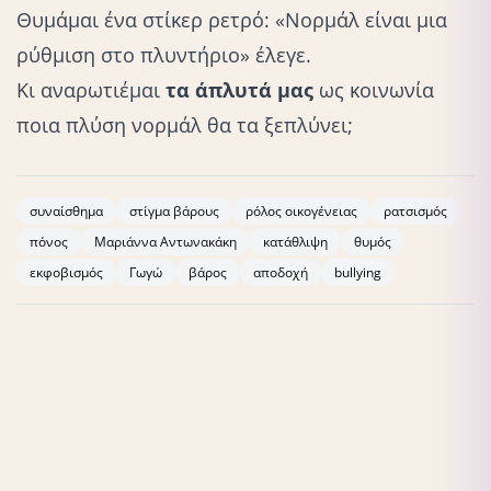
Θυμάμαι ένα στίκερ ρετρό: «Νορμάλ είναι μια
ρύθμιση στο πλυντήριο» έλεγε.
Κι αναρωτιέμαι
τα άπλυτά μας
ως κοινωνία
ποια πλύση νορμάλ θα τα ξεπλύνει;
συναίσθημα
στίγμα βάρους
ρόλος οικογένειας
ρατσισμός
πόνος
Μαριάννα Αντωνακάκη
κατάθλιψη
θυμός
εκφοβισμός
Γωγώ
βάρος
αποδοχή
bullying