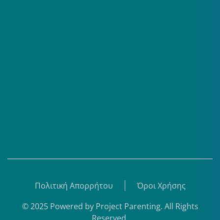
Επαγγελματίες
Σειρές
Βίντεο
Άρθρα
Θεματικά Κέντρα
eBooks
Shop
Εγγραφή
Πολιτική Απορρήτου
Όροι Χρήσης
© 2025 Powered by
Project Parenting
.
All Rights
Reserved.