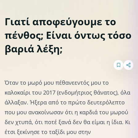
Γιατί αποφεύγουμε το
πένθος; Είναι όντως τόσο
Απώλεια παιδιού ή εγκυμοσύνης
βαριά λέξη;
Όταν το μωρό μου πέθανε
εντός μου
το
καλοκαίρι του 2017 (ενδομήτριος θάνατος), όλα
άλλαξαν. Ήξερα από το πρώτο δευτερόλεπτο
που μου ανακοίνωσαν ότι η καρδιά του μωρού
δεν χτυπά, ότι ποτέ ξανά δεν θα είμαι η ίδια. Κι
έτσι ξεκίνησε το ταξίδι μου στην