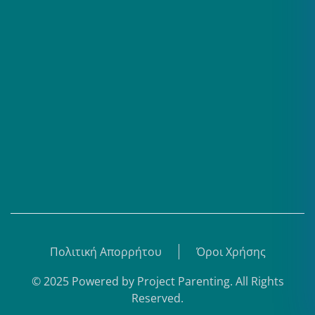
Επαγγελματίες
Σειρές
Βίντεο
Άρθρα
Θεματικά Κέντρα
eBooks
Shop
Εγγραφή
Πολιτική Απορρήτου
Όροι Χρήσης
© 2025 Powered by
Project Parenting
.
All Rights
Reserved.