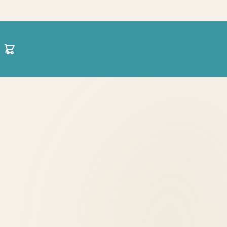
30 21 1422 0696
hello@projectparenting.gr