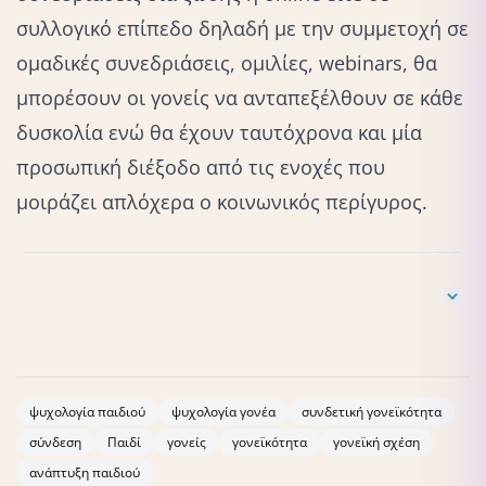
συλλογικό επίπεδο δηλαδή με την συμμετοχή σε
ομαδικές συνεδριάσεις, ομιλίες, webinars, θα
μπορέσουν οι γονείς να ανταπεξέλθουν σε κάθε
δυσκολία ενώ θα έχουν ταυτόχρονα και μία
προσωπική διέξοδο από τις ενοχές που
μοιράζει απλόχερα ο κοινωνικός περίγυρος.
https://www.pewresearch.org/social-
trends/2023/01/24/parenting-in-america-
today/https://www.healthline.com/health/parenting/maternal-
ψυχολογία παιδιού
ψυχολογία γονέα
συνδετική γονεϊκότητα
instinct
Int J Qual Stud Health Well-being.
2018; 13(1):
σύνδεση
Παιδί
γονείς
γονεϊκότητα
γονεϊκή σχέση
1490621.Published online 2018 Jul 5. doi:
10.1080/17482631.2018.1490621
ανάπτυξη παιδιού