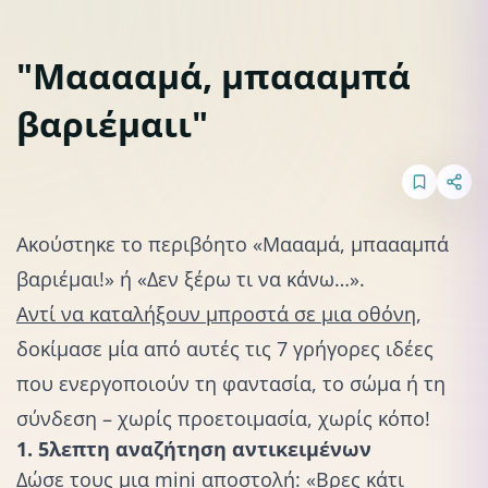
"Μααααμά, μπαααμπά
βαριέμαιι"
Lifestyle
Ακούστηκε το περιβόητο «Μαααμά, μπαααμπά
βαριέμαι!» ή «Δεν ξέρω τι να κάνω…».
Αντί να καταλήξουν μπροστά σε μια οθόνη
,
δοκίμασε μία από αυτές τις 7 γρήγορες ιδέες
που ενεργοποιούν τη φαντασία, το σώμα ή τη
σύνδεση – χωρίς προετοιμασία, χωρίς κόπο!
1. 5λεπτη αναζήτηση αντικειμένων
Δώσε τους μια mini αποστολή: «Βρες κάτι