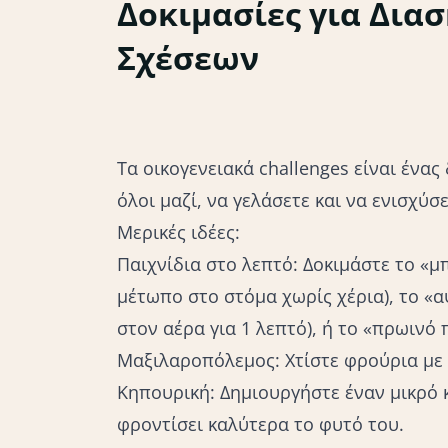
Δοκιμασίες για Δια
Lifestyle
Σχέσεων
Τα οικογενειακά challenges είναι ένα
όλοι μαζί, να γελάσετε και να ενισχύσ
Μερικές ιδέες:
Παιχνίδια στο λεπτό: Δοκιμάστε το «μ
μέτωπο στο στόμα χωρίς χέρια), το «
στον αέρα για 1 λεπτό), ή το «πρωινό
Μαξιλαροπόλεμος: Χτίστε φρούρια με μ
Κηπουρική: Δημιουργήστε έναν μικρό κ
φροντίσει καλύτερα το φυτό του.