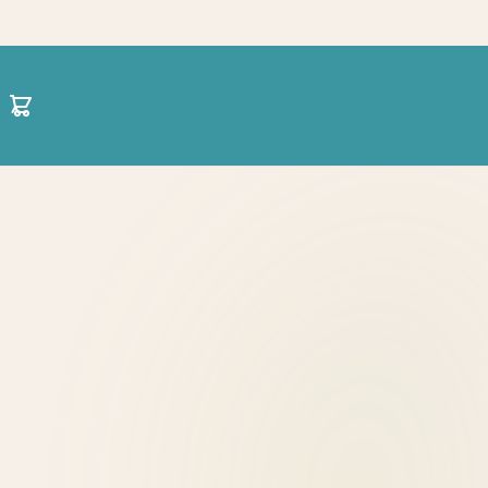
30 21 1422 0696
hello@projectparenting.gr