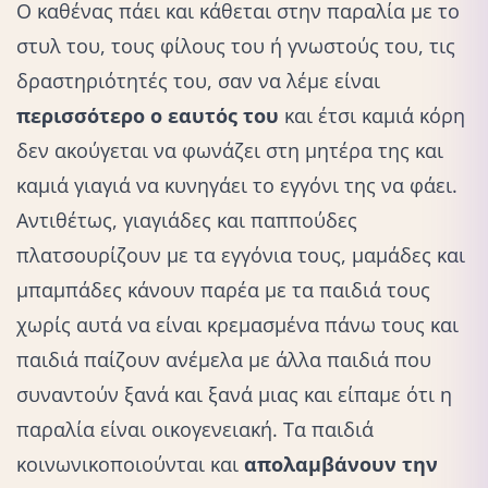
Ο καθένας πάει και κάθεται στην παραλία με το
στυλ του, τους φίλους του ή γνωστούς του, τις
δραστηριότητές του, σαν να λέμε είναι
περισσότερο ο εαυτός του
και έτσι καμιά
κόρη
δεν ακούγεται να φωνάζει στη μητέρα της και
καμιά γιαγιά να κυνηγάει το εγγόνι της να φάει.
Αντιθέτως, γιαγιάδες και παππούδες
πλατσουρίζουν με τα εγγόνια τους, μαμάδες και
μπαμπάδες κάνουν παρέα με τα παιδιά τους
χωρίς αυτά να είναι κρεμασμένα πάνω τους και
παιδιά παίζουν ανέμελα με άλλα παιδιά που
συναντούν ξανά και ξανά μιας και είπαμε ότι η
παραλία είναι οικογενειακή. Τα παιδιά
κοινωνικοποιούνται και
απολαμβάνουν την