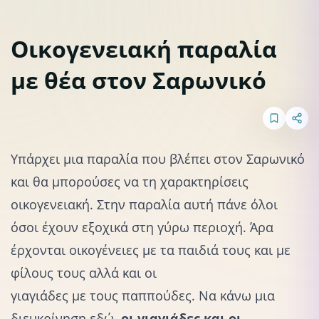
Οικογενειακή παραλία
με θέα στον Σαρωνικό
Καλοκαιρινές
Αυτοφροντίδα & Αυτοβελτίωση
Υπάρχει μια παραλία που βλέπει στον Σαρωνικό
και θα μπορούσες να τη χαρακτηρίσεις
οικογενειακή. Στην παραλία αυτή πάνε όλοι
όσοι έχουν εξοχικά στη γύρω περιοχή. Άρα
έρχονται οικογένειες με τα παιδιά τους και με
φίλους τους αλλά και οι
γιαγιάδες με τους παππούδες
. Να κάνω μια
διευκρίνηση εδώ,
οι γιαγιάδες και οι