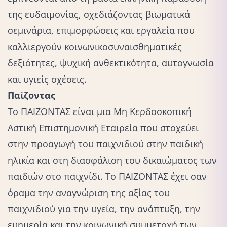
της ευδαιμονίας, σχεδιάζοντας βιωματικά
σεμινάρια, επιμορφώσεις και εργαλεία που
καλλιεργούν κοινωνικοσυναισθηματικές
δεξιότητες, ψυχική ανθεκτικότητα, αυτογνωσία
και υγιείς σχέσεις.
Παίζοντας
Το ΠΑΙΖΟΝΤΑΣ είναι μια Μη Κερδοσκοπική
Αστική Επιστημονική Εταιρεία που στοχεύει
στην προαγωγή του παιχνιδιού στην παιδική
ηλικία και στη διασφάλιση του δικαιώματος των
παιδιών στο παιχνίδι. Το ΠΑΙΖΟΝΤΑΣ έχει σαν
όραμα την αναγνώριση της αξίας του
παιχνιδιού για την υγεία, την ανάπτυξη, την
ευημερία και την κοινωνική συμμετοχή των