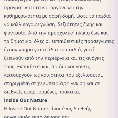
πραγματικότητα και οργανώνει την
καθημερινότητα με σαφή δομή, ώστε τα παιδιά
να καλλιεργούν γνώση, δεξιότητες ζωής και
φαντασία. Από την προσχολική ηλικία έως και
το δημοτικό, όλες οι εκπαιδευτικές προσεγγίσεις
έχουν νόημα για τα ίδια τα παιδιά, γιατί
ξεκινούν από την περιέργεια και τις ανάγκες
τους. Εκπαιδευτικοί, παιδιά και γονείς
λειτουργούν ως κοινότητα που εξελίσσεται,
στηριγμένη στην εμπειρία,τη γνώση και σε
διεθνείς εφαρμοσμένες πρακτικές.
Ιnside Out Nature
Η Inside Out Nature είναι ένας διεθνής
οργανισμός εκπαίδευσης που