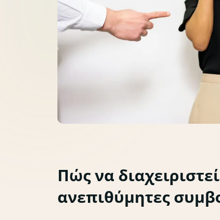
Πώς να διαχειριστεί
ανεπιθύμητες συμβο
Κριτική & ενοχές
Διαπαιδαγώγηση