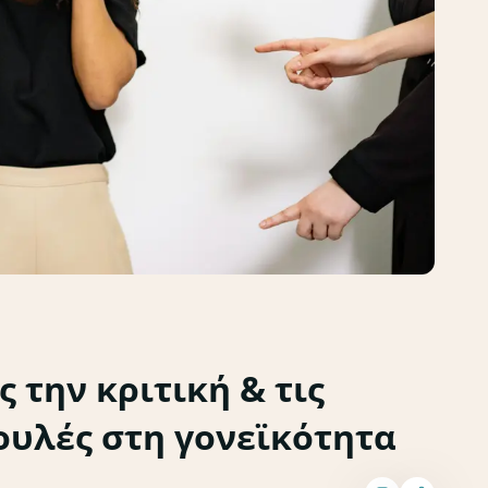
ς την κριτική & τις
υλές στη γονεϊκότητα