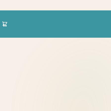
30 21 1422 0696
hello@projectparenting.gr