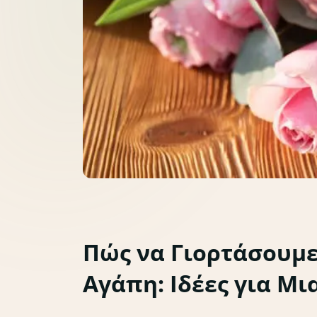
Πώς να Γιορτάσουμε
Αγάπη: Ιδέες για Μ
Lifestyle