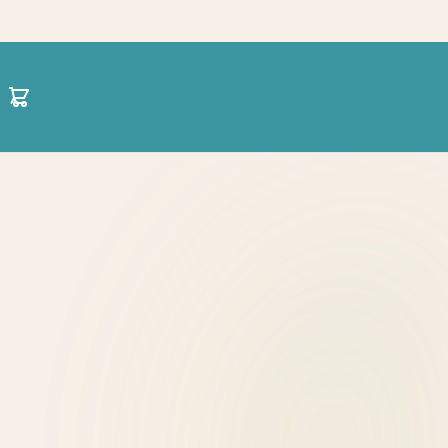
30 21 1422 0696
hello@projectparenting.gr