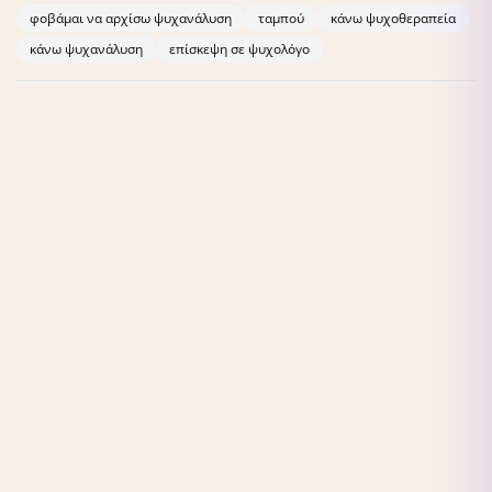
εκπαίδευση μου όσο και την επαγγελματική μου εμπειρία.
φοβάμαι να αρχίσω ψυχανάλυση
ταμπού
κάνω ψυχοθεραπεία
κάνω ψυχανάλυση
επίσκεψη σε ψυχολόγο