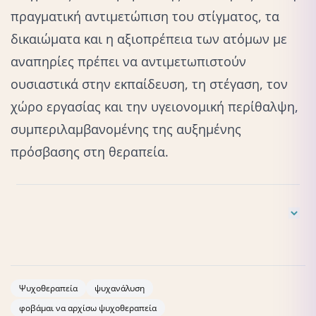
πραγματική αντιμετώπιση του στίγματος, τα
δικαιώματα και η αξιοπρέπεια των ατόμων με
αναπηρίες πρέπει να αντιμετωπιστούν
ουσιαστικά στην εκπαίδευση, τη στέγαση, τον
χώρο εργασίας και την υγειονομική περίθαλψη,
συμπεριλαμβανομένης της αυξημένης
πρόσβασης στη
θεραπεία
.
Το συγκεκριμένο εκπαιδευτικό υλικό βασίζεται στην
επαγγελματική μου εμπειρία, την οποία έχω συλλέξει μέσα
από συνεδρίες, σεμινάρια και ομάδες που πραγματοποιώ.
Ψυχοθεραπεία
ψυχανάλυση
Για περισσότερα μπορείτε να επισκεφτείτε και το προφίλ
φοβάμαι να αρχίσω ψυχοθεραπεία
μου στο Project Parenting, ώστε να δείτε τόσο την