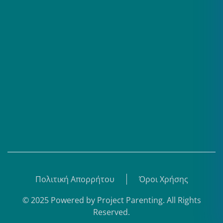
Επαγγελματίες
Σειρές
Βίντεο
Άρθρα
Θεματικά Κέντρα
eBooks
Shop
Εγγραφή
Πολιτική Απορρήτου
Όροι Χρήσης
© 2025 Powered by
Project Parenting
.
All Rights
Reserved.