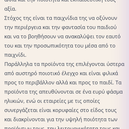
αξία.
Στόχος της είναι τα παιχνίδια της να οξύνουν
την περιέργεια και την φαντασία του παιδιού
και να το βοηθήσουν να ανακαλύψει τον εαυτό
του και την προσωπικότητα του μέσα από το
παιχνίδι.
Παράλληλα τα προϊόντα της επιλέγονται ύστερα
από αυστηρό ποιοτικό έλεγχο και είναι φιλικά
προς το περιβάλλον αλλά και προς το παιδί. Τα
προϊόντα της απευθύνονται σε ένα ευρύ φάσμα
ηλικιών, ενώ οι εταιρείες με τις οποίες
συνεργάζεται είναι κορυφαίες στο είδος τους
και διακρίνονται για την υψηλή ποιότητα των
προϊόντων τους, την λειτουργικότητα τους και