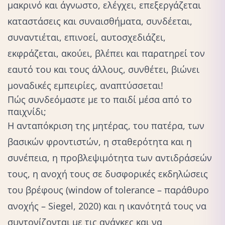
μακρινό και άγνωστο, ελέγχει, επεξεργάζεται
καταστάσεις και συναισθήματα, συνδέεται,
συναντιέται, επινοεί, αυτοσχεδιάζει,
εκφράζεται, ακούει, βλέπει και παρατηρεί τον
εαυτό του και τους άλλους, συνθέτει, βιώνει
μοναδικές εμπειρίες,
αναπτύσσεται
!
Πώς συνδεόμαστε με το παιδί μέσα από το
παιχνίδι;
Η ανταπόκριση της μητέρας, του πατέρα, των
βασικών φροντιστών, η σταθερότητα και η
συνέπεια, η προβλεψιμότητα των αντιδράσεών
τους, η ανοχή τους σε δυσφορικές εκδηλώσεις
του βρέφους (window of tolerance – παράθυρο
ανοχής – Siegel, 2020) και η ικανότητά τους να
συντονίζονται με τις ανάγκες και να