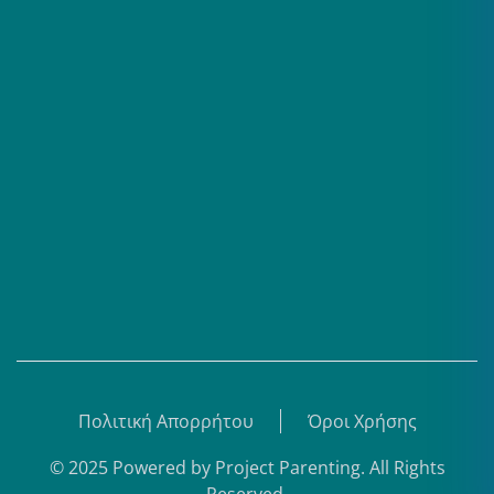
Επαγγελματίες
Σειρές
Βίντεο
Άρθρα
Θεματικά Κέντρα
eBooks
Shop
Εγγραφή
Πολιτική Απορρήτου
Όροι Χρήσης
© 2025 Powered by
Project Parenting
.
All Rights
Reserved.