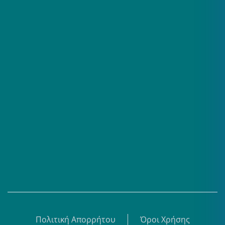
Επαγγελματίες
Σειρές
Βίντεο
Άρθρα
Θεματικά Κέντρα
eBooks
Shop
Εγγραφή
Πολιτική Απορρήτου
Όροι Χρήσης