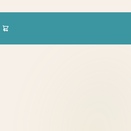
30 21 1422 0696
hello@projectparenting.gr