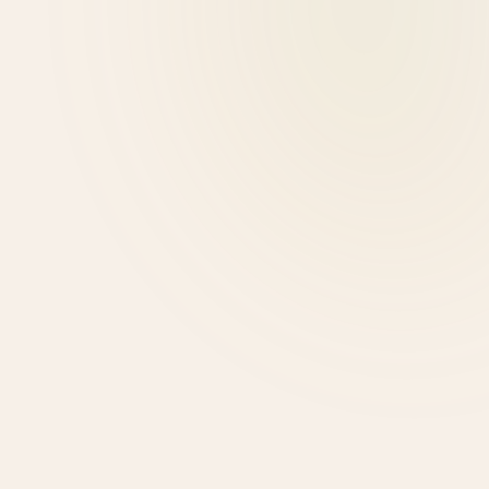
Ολυμπία Βλασερού