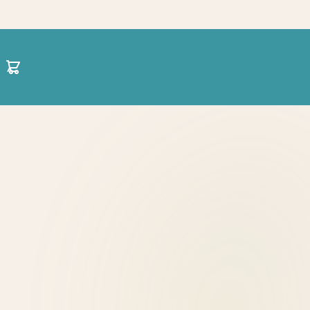
30 21 1422 0696
hello@projectparenting.gr