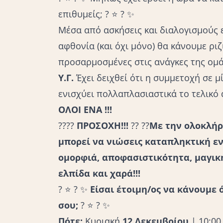
επιθυμείς; ? ⭐️ ? ✨
Μέσα από ασκήσεις και διαλογισμούς 
αφθονία (και όχι μόνο) θα κάνουμε ρι
προσαρμοσμένες στις ανάγκες της ομ
Υ.Γ.
Έχει δειχθεί ότι η συμμετοχή σε μ
ενισχύει πολλαπλασιαστικά το τελικό
ΟΛΟΙ ΕΝΑ !!!
????
ΠΡΟΣΟΧΗ!!!
??
??
Με την ολοκλήρ
μπορεί να νιώσεις καταπληκτική ε
ομορφιά, αποφασιστικότητα, μαγικ
ελπίδα και χαρά!!!
? ⭐️ ? ✨
Είσαι έτοιμη/ος να κάνουμε 
σου;
? ⭐️ ? ✨
Πότε;
Κυριακή
12 Δεκεμβρίου
| 10:00 