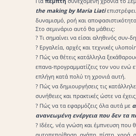
Για
πέμπτη
συνεχόμενη χρονιά το Σεμ
the making by Maria Liati
επιστρέφει
δυναμισμό, ροή και αποφασιστικότητα
Στο σεμινάριο αυτό θα μάθεις:
? Τι σημαίνει να είσαι αληθινός συν-δ
? Εργαλεία, αρχές και τεχνικές υλοποί
? Πώς να θέτεις κατάλληλα ξεκάθαρους
επανα-προγραμματίζεις τον νου ενώ ε
επλήγη κατά πολύ τη χρονιά αυτή.
? Πώς να δημιουργήσεις τις κατάλληλε
συνήθειες και πρακτικές ώστε να έχει
? Πώς να τα εφαρμόζεις όλα αυτά με
α
ανανεωμένη ενέργεια που δεν τα π
? Ιδέες, νέα γνώση και έμπνευση που 
αυτοπεποίθηση, αγάπη, πίστη, χαρά, α