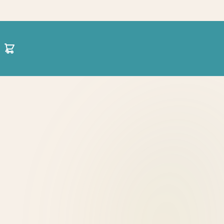
30 21 1422 0696
hello@projectparenting.gr