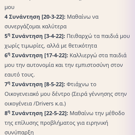
μου
4
Συνάντηση [20-3-22]:
Μαθαίνω να
συνεργάζομαι καλύτερα
η
5
Συνάντηση [3-4-22]:
Πειθαρχώ τα παιδιά μου
χωρίς τιμωρίες, αλλά με θετικότητα
η
6
Συνάντηση [17-4-22]:
Καλλιεργώ στα παιδιά
μου την αυτονομία και την εμπιστοσύνη στον
εαυτό τους.
η
7
Συνάντηση [8-5-22]:
Φτιάχνω το
Οικογενειακό μου δέντρο (Σειρά γέννησης στην
οικογένεια /Drivers κ.α.)
η
8
Συνάντηση [22-5-22]:
Μαθαίνω την μέθοδο
της επίλυσης προβλήματος για ειρηνική
συνύπαρξη