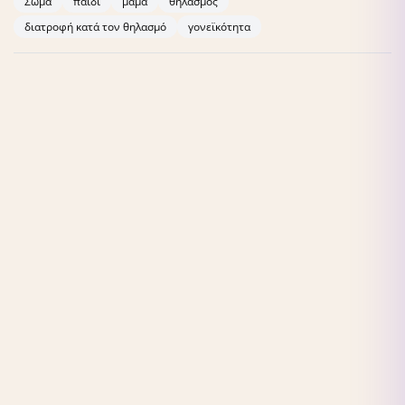
Σώμα
παιδί
μαμά
θηλασμός
διατροφή κατά τον θηλασμό
γονεϊκότητα