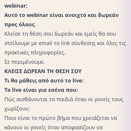
webinar;
Αυτό το webinar είναι ανοιχτό και δωρεάν
προς όλους
.
Κλείσε τη θέση σου δωρεάν και εμείς θα σου
στείλουμε με email το link σύνδεσης και όλες τις
πρακτικές πληροφορίες.
Σε περιμένουμε.
ΚΛΕΙΣΕ ΔΩΡΕΑΝ ΤΗ ΘΕΣΗ ΣΟΥ
Τι θα μάθεις από αυτό το live:
Το live είναι για εσένα που:
Πώς αισθάνονται τα παιδιά όταν οι γονείς τους
χωρίζουν;
Ποιο είναι το πρώτο βήμα που χρειάζεται να
κάνουν οι γονείς όταν αποφασίζουν να