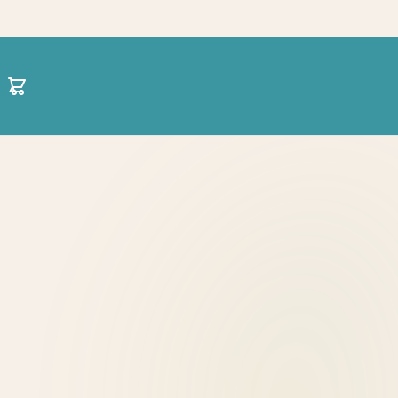
30 21 1422 0696
hello@projectparenting.gr