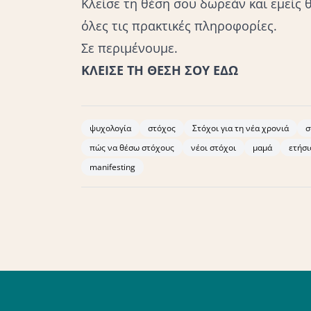
Κλείσε τη θέση σου δωρεάν και εμείς θ
όλες τις πρακτικές πληροφορίες.
Σε περιμένουμε.
ΚΛΕΙΣΕ ΤΗ ΘΕΣΗ ΣΟΥ ΕΔΩ
ψυχολογία
στόχος
Στόχοι για τη νέα χρονιά
σ
πώς να θέσω στόχους
νέοι στόχοι
μαμά
ετήσι
manifesting