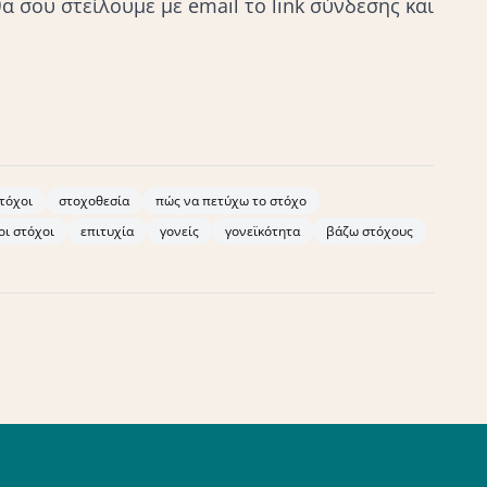
α σου στείλουμε με email το link σύνδεσης και
τόχοι
στοχοθεσία
πώς να πετύχω το στόχο
οι στόχοι
επιτυχία
γονείς
γονεϊκότητα
βάζω στόχους