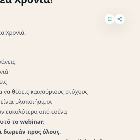
έα Χρονιά!
κάνεις
νιά
εις
α να θέσεις καινούριους στόχους
ν είναι υλοποιήσιμοι
ουν ευκολότερα από εσένα
υτό το webinar;
αι δωρεάν προς όλους
.