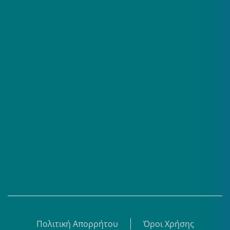
Επαγγελματίες
Σειρές
Βίντεο
Άρθρα
Θεματικά Κέντρα
eBooks
Shop
Εγγραφή
Πολιτική Απορρήτου
Όροι Χρήσης