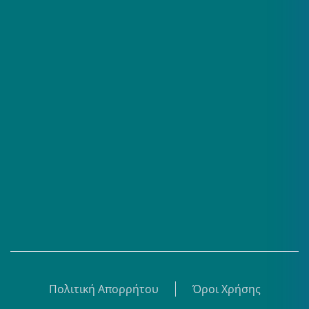
Επαγγελματίες
Σειρές
Βίντεο
Άρθρα
Θεματικά Κέντρα
eBooks
Shop
Εγγραφή
Πολιτική Απορρήτου
Όροι Χρήσης