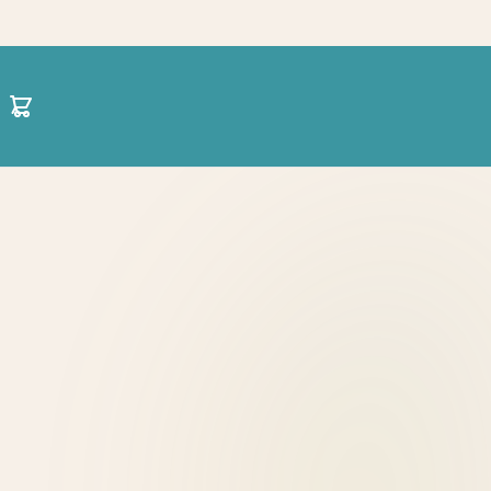
30 21 1422 0696
hello@projectparenting.gr