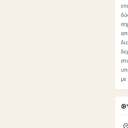
επ
δύ
ση
απ
δι
δε
στ
υπ
με