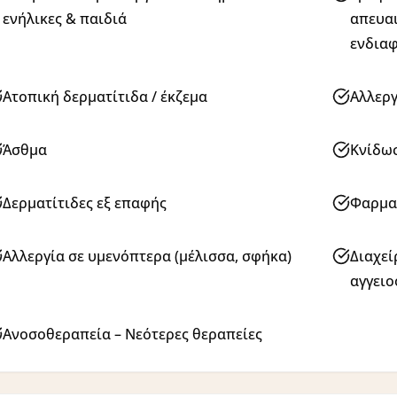
ενήλικες & παιδιά
απευαι
ενδιαφ
Ατοπική δερματίτιδα / έκζεμα
Αλλεργ
Άσθμα
Κνίδωσ
Δερματίτιδες εξ επαφής
Φαρμακ
Αλλεργία σε υμενόπτερα (μέλισσα, σφήκα)
Διαχεί
αγγειο
Ανοσοθεραπεία – Νεότερες θεραπείες