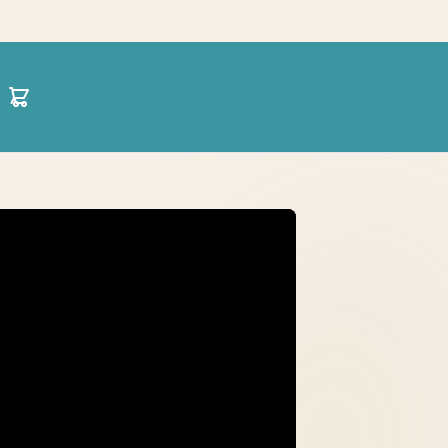
30 21 1422 0696
hello@projectparenting.gr