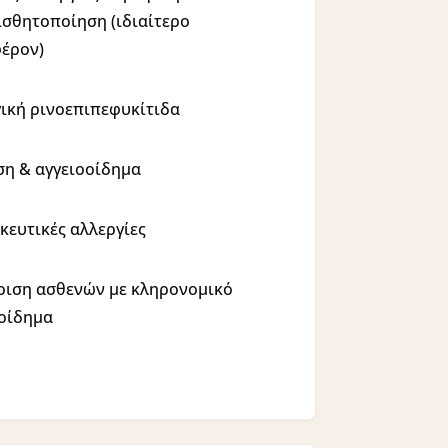
σθητοποίηση (ιδιαίτερο
έρον)
ική ρινοεπιπεφυκίτιδα
η & αγγειοοίδημα
ευτικές αλλεργίες
ριση ασθενών με κληρονομικό
οίδημα