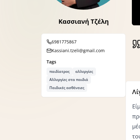
Κασσιανή Τζέλη
6981775867
Kassiani.tzeli@gmail.com
Tags
παιδίατρος
αλλεργίες
Αλλεργίες στα παιδιά
Παιδικές ασθένειες
Λί
Εί
πρ
μέ
το