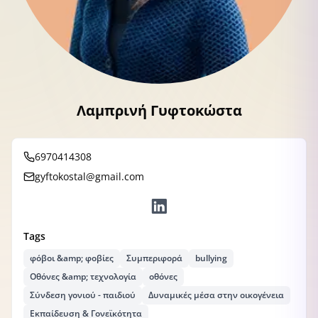
Λαμπρινή Γυφτοκώστα
6970414308
gyftokostal@gmail.com
Tags
φόβοι &amp; φοβίες
Συμπεριφορά
bullying
Οθόνες &amp; τεχνολογία
οθόνες
Σύνδεση γονιού - παιδιού
Δυναμικές μέσα στην οικογένεια
Εκπαίδευση & Γονεϊκότητα