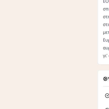
ΕΟ
σπ
στ
στ
με
Ευ
αυ
γι’