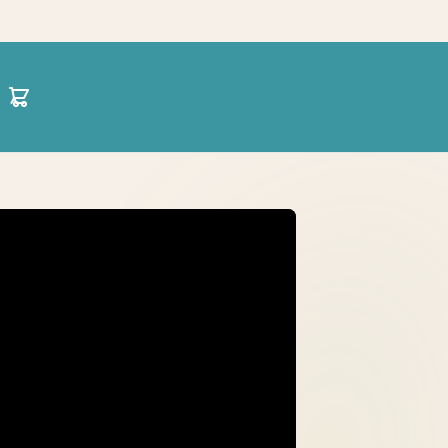
30 21 1422 0696
hello@projectparenting.gr