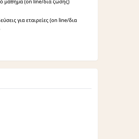
ό μάθημα (on line/δια ζώσης)
εύσεις για εταιρείες (on line/δια
)