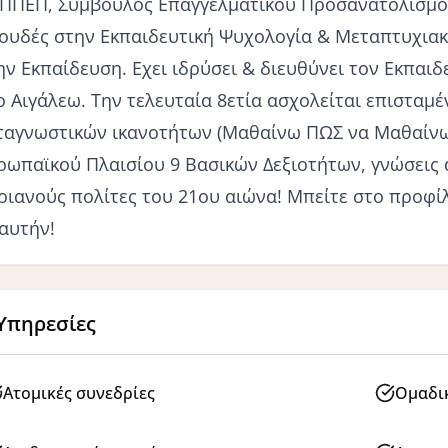
ΠΠΕΠ, Σύμβουλος Επαγγελματικού Προσανατολισμο
ουδές στην Εκπαιδευτική Ψυχολογία & Μεταπτυχιακ
ην Εκπαίδευση. Εχει ιδρύσει & διευθύνει τον Εκπα
ο Αιγάλεω. Την τελευταία 8ετία ασχολείται επισταμ
ταγνωστικών ικανοτήτων (Μαθαίνω ΠΩΣ να Μαθαίνω
ρωπαϊκού Πλαισίου 9 Βασικών Δεξιοτήτων, γνώσεις
ριανούς πολίτες του 21ου αιώνα! Μπείτε στο προφίλ
 αυτήν!
Υπηρεσίες
Ατομικές συνεδρίες
Ομαδικ