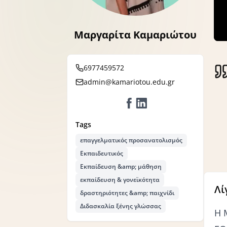
Μαργαρίτα Καμαριώτου
6977459572
admin@kamariotou.edu.gr
Tags
επαγγελματικός προσανατολισμός
Εκπαιδευτικός
Εκπαίδευση &amp; μάθηση
εκπαίδευση & γονεϊκότητα
Λί
δραστηριότητες &amp; παιχνίδι
Διδασκαλία ξένης γλώσσας
Η 