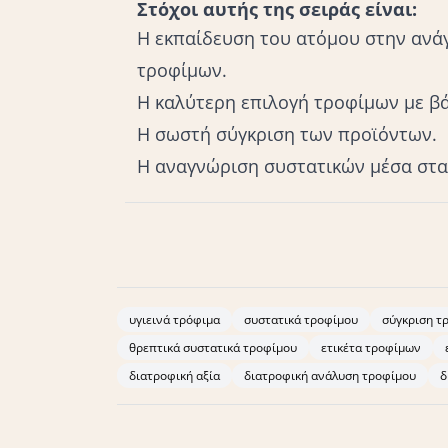
Στόχοι αυτής της σειράς είναι:
Η εκπαίδευση του ατόμου στην ανάγ
τροφίμων.
Η καλύτερη επιλογή τροφίμων με β
Η σωστή σύγκριση των προϊόντων.
Η αναγνώριση συστατικών μέσα στα
Goyal R, Deshmukh N. Food label reading: Read b
56.Christoph MJ et al. Nutrition Facts Panels:
υγιεινά τρόφιμα
συστατικά τροφίμου
σύγκριση τ
Relate to Dietary Intake?. Journal of The Academy
θρεπτικά συστατικά τροφίμου
ετικέτα τροφίμων
228.Added Sugars on the Nutrition Facts Label.
διατροφική αξία
διατροφική ανάλυση τροφίμου
δ
Heart Association.2021World Health Organization
Commission. https://food.ec.europa.eu/safety/la
claims/nutrition-claims_en?prefLang=elHow to U
2023Types of Food Ingredients. FDA. 2023.Ενημέ