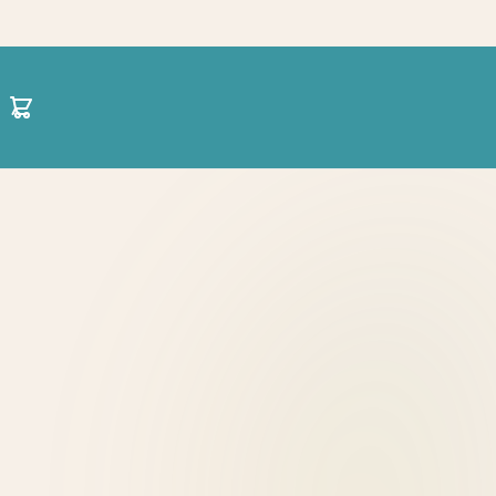
30 21 1422 0696
hello@projectparenting.gr