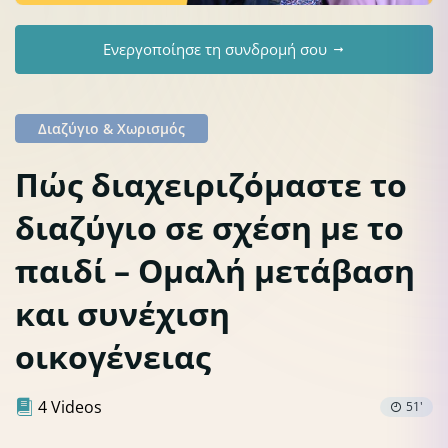
Ενεργοποίησε τη συνδρομή σου
Διαζύγιο & Χωρισμός
Πώς διαχειριζόμαστε το
διαζύγιο σε σχέση με το
παιδί – Ομαλή μετάβαση
και συνέχιση
οικογένειας
4 Videos
51'