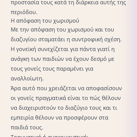
προστασία τους κατά τη διάρκεια αυτής της
περιόδου.
Η απόφαση του χωρισμού
Με την απόφαση του χωρισμού και του
διαζυγίου σταματάει η συντροφική σχέση.
Η γονεϊκή συνεχίζεται για πάντα γιατί η
ανάγκη των παιδιών να έχουν δεσμό με
τους γονείς τους παραμένει για
αναλλοίωτη.
Άρα αυτό που χρειάζεται να αποφασίσουν
οι γονείς πραγματικά είναι το πώς θέλουν
να διαχειριστούν το διαζύγιο τους και τι
εμπειρία θέλουν να προσφέρουν στα
παιδιά τους.
Τραυματική ή ανακουφιστική;