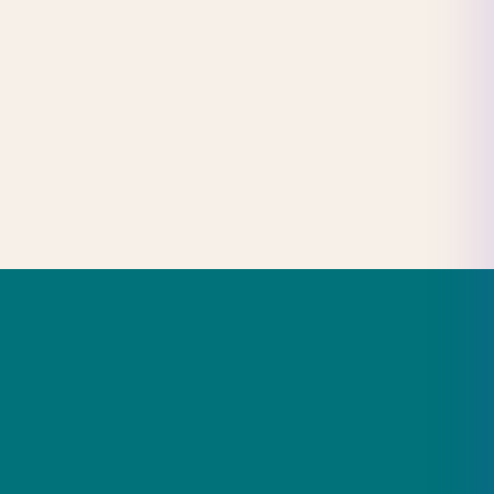
Μάρθα Μαρκάκη