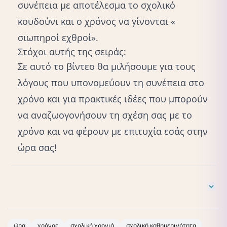
συνέπεια με αποτέλεσμα το σχολικό
κουδούνι και ο χρόνος να γίνονται «
σιωπηροί εχθροί».
Στόχοι αυτής της σειράς:
Σε αυτό το βίντεο θα μιλήσουμε για τους
λόγους που υπονομεύουν τη συνέπεια στο
χρόνο και για πρακτικές ιδέες που μπορούν
να αναζωογονήσουν τη σχέση σας με το
χρόνο και να φέρουν με επιτυχία εσάς στην
ώρα σας!
Stefano Calicchio, (2023) Ο Donald Winnicott στη νέα
χιλιετία, ISBN:9791222405544
ώρα
χρόνος
σχολική χρονιά
σχολική καθημερινότητα