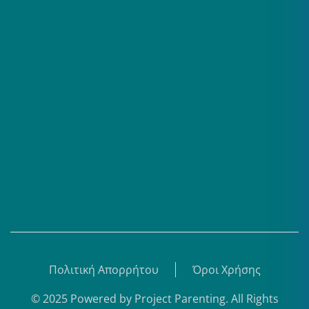
Επαγγελματίες
Σειρές
Βίντεο
Άρθρα
Θεματικά Κέντρα
eBooks
Shop
Εγγραφή
Πολιτική Απορρήτου
Όροι Χρήσης
© 2025 Powered by
Project Parenting
.
All Rights