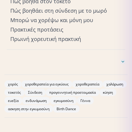
Πώς βοηθά στον τοκετό
Πώς βοηθάει στη σύνδεση με το μωρό
Μπορώ να χορέψω και μόνη μου
Πρακτικές προτάσεις
Πρωινή χορευτική πρακτική
Wilson, M. (2020).
Creating Attunement in Utero:
Dance/Movement Therapy for Women Who Are
χορός
χοροθεραπεία για εγκύους
χοροθεραπεία
χαλάρωση
Incarcerated While Pregnant
.
τοκετός
Σύνδεση
προγεννητική προετοιμασία
κύηση
https://digitalcommons.lesley.edu/expressive_theses/330
ευεξία
ενδυνάμωση
εγκυμοσύνη
Γέννα
ασκηση στην εγκυμοσύνη
Birth Dance