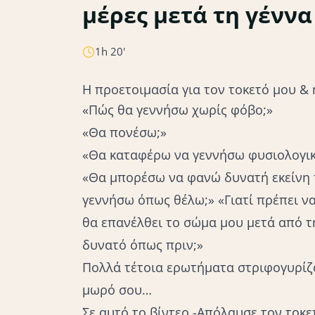
μέρες μετά τη γέννα
Γέννα & Τοκετός
Λοχεία
1h 20'
Η προετοιμασία για τον τοκετό μου &
«Πώς θα γεννήσω χωρίς φόβο;»
«Θα πονέσω;»
«Θα καταφέρω να γεννήσω φυσιολογικά
«Θα μπορέσω να φανώ δυνατή εκείνη 
γεννήσω όπως θέλω
;» «Γιατί πρέπει 
θα επανέλθει το σώμα μου μετά από 
δυνατό όπως πριν;»
Πολλά τέτοια ερωτήματα στριφογυρίζ
μωρό σου…
Σε αυτό το βίντεο -Απόλαυσε τον τοκε