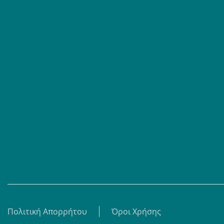
Επαγγελματίες
Σειρές
Βίντεο
Άρθρα
Θεματικά Κέντρα
eBooks
Shop
Πολιτική Απορρήτου
Όροι Χρήσης