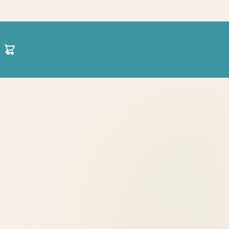
30 21 1422 0696
hello@projectparenting.gr