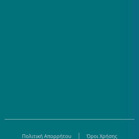
Επαγγελματίες
Σειρές
Βίντεο
Άρθρα
Θεματικά Κέντρα
eBooks
Shop
Εγγραφή
Πολιτική Απορρήτου
Όροι Χρήσης