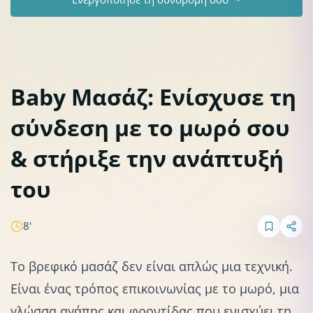
Baby Μασάζ: Ενίσχυσε τη
σύνδεση με το μωρό σου
Συναισθηματικός δεσμός
Συναισθηματική ανάπτυξη
& στήριξε την ανάπτυξή
του
8'
Το βρεφικό μασάζ δεν είναι απλώς μια τεχνική.
Είναι ένας τρόπος επικοινωνίας με το μωρό, μια
γλώσσα αγάπης και φροντίδας που ενισχύει τη