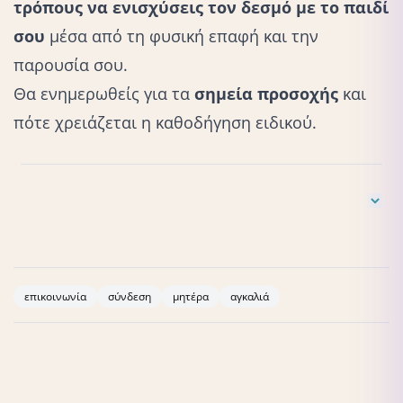
τρόπους να ενισχύσεις τον δεσμό με το παιδί
σου
μέσα από τη φυσική επαφή και την
παρουσία σου.
Θα ενημερωθείς για τα
σημεία προσοχής
και
πότε χρειάζεται η καθοδήγηση ειδικού.
Field, T. (2019).
Touch
. MIT Press.
McClure, V. (2017).
Infant Massage: A Handbook for Loving
Parents
. Bantam.
επικοινωνία
σύνδεση
μητέρα
αγκαλιά
Underdown, A. (2006).
Infant massage: The evidence for
practice
. Journal of Child Health Care.
Vickers, A., Ohlsson, A., Lacy, J.B., Horsley, A. (2004).
Massage for promoting growth and development of
preterm and/or low birth-weight infants
. Cochrane