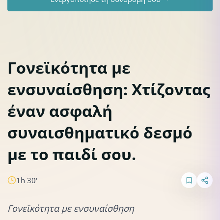
Γονεϊκότητα με
ενσυναίσθηση: Χτίζοντας
Συναισθηματικός δεσμός
έναν ασφαλή
συναισθηματικό δεσμό
με το παιδί σου.
1h 30'
Γονεϊκότητα με ενσυναίσθηση