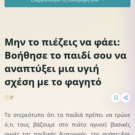
Μην το πιέζεις να φάει:
Βοήθησε το παιδί σου να
Παιδική διατροφή
αναπτύξει μια υγιή
σχέση με το φαγητό
3'
Το στερεότυπο ότι τα παιδιά πρέπει να τρώνε
ό,τι τους βάζουμε στο πιάτο αγνοεί βασικές
αρχές της παιδικής διατροφής, της ανάπτυξης