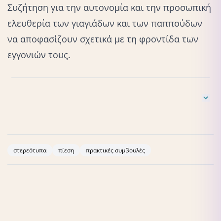
Συζήτηση για την αυτονομία και την προσωπική
ελευθερία των γιαγιάδων και των παππούδων
να αποφασίζουν σχετικά με τη φροντίδα των
εγγονιών τους.
Birch, L. L. (1999). Development of food acceptance patterns
in the first years of life. Proceedings of the Nutrition
Society, 57(4), 617-624.
στερεότυπα
πίεση
πρακτικές συμβουλές
Galloway, A. T., et al. (2006). “Parental pressure, dietary
patterns, and weight status among girls.” Obesity, 14(6),
1026-1034.