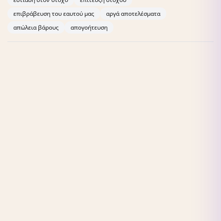
επιβράβευση του εαυτού μας
αργά αποτελέσματα
απώλεια βάρους
απογοήτευση