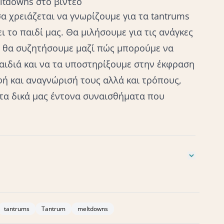
eltdowns στο βίντεο
σα χρειάζεται να γνωρίζουμε για τα tantrums
ι το παιδί μας. Θα μιλήσουμε για τις ανάγκες
ς θα συζητήσουμε μαζί πώς μπορούμε να
παιδιά και να τα υποστηρίξουμε στην έκφραση
ή και αναγνώρισή τους αλλά και τρόπους,
τα δικά μας έντονα συναισθήματα που
Principles for Raising Connected and Compassionate
bara Nicholson
,
Lysa A. Parker
Siegel, E. Daniel, and Tina
tionary strategies to nurture your child's development
tantrums
Tantrum
meltdowns
nd: How relationships and the brain interact to shape