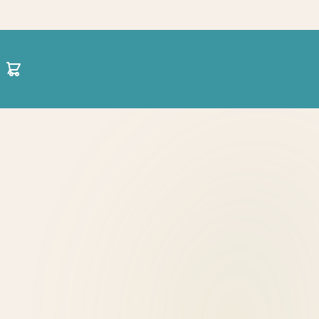
30 21 1422 0696
hello@projectparenting.gr