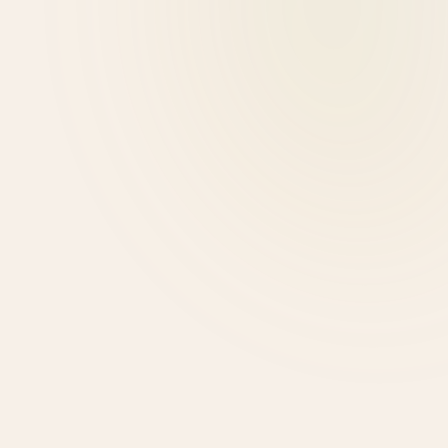
Αφροδίτη Κονδύλη