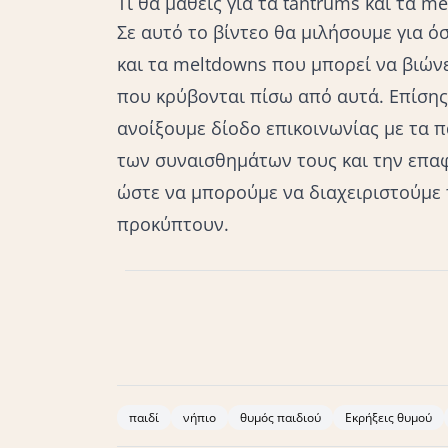
Τι θα μάθεις για τα tantrums και τα m
Σε αυτό το βίντεο θα μιλήσουμε για ό
και τα meltdowns που μπορεί να βιώνε
που κρύβονται πίσω από αυτά. Επίση
ανοίξουμε δίοδο επικοινωνίας με τα 
των συναισθημάτων τους και την επαφ
ώστε να μπορούμε να διαχειριστούμε 
προκύπτουν.
Attached at the Heart: Eight Proven Parenting 
Children (from Preconception to Five Years)
Bar
Payna Bryson. "The whole brain child: 12 revolu
παιδί
νήπιο
θυμός παιδιού
Εκρήξεις θυμού
mind." (2011).Siegel, Daniel J.
The developing mi