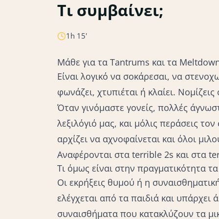
Τι συμβαίνει;
Κλάμα
Συμπεριφορά
Tantrums & Meltdowns
1h 15'
Μάθε για τα Tantrums και τα Meltdow
Είναι λογικό να σοκάρεσαι, να στενοχω
φωνάζει, χτυπιέται ή κλαίει. Νομίζεις 
Όταν γινόμαστε γονείς, πολλές άγνωστ
λεξιλόγιό μας, και μόλις περάσεις το
αρχίζει να αχνοφαίνεται και όλοι μιλ
Αναφέρονται στα terrible 2s και στα te
Τι όμως είναι στην πραγματικότητα τα
Οι εκρήξεις θυμού ή η συναισθηματική
ελέγχεται από τα παιδιά και υπάρχει
συναισθήματα που κατακλύζουν τα μικρ