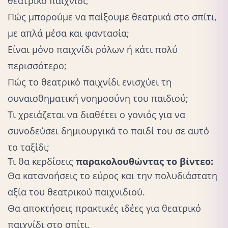
θεατρικό παιχνίδι;
Πώς μπορούμε να παίξουμε θεατρικά στο σπίτι,
με απλά μέσα και φαντασία;
Είναι μόνο παιχνίδι ρόλων ή κάτι πολύ
περισσότερο;
Πώς το θεατρικό παιχνίδι ενισχύει τη
συναισθηματική νοημοσύνη του παιδιού;
Τι χρειάζεται να διαθέτει ο γονιός για να
συνοδεύσει δημιουργικά το παιδί του σε αυτό
το ταξίδι;
Τι θα κερδίσεις
παρακολουθώντας το βίντεο:
Θα κατανοήσεις το εύρος και την πολυδιάστατη
αξία του θεατρικού παιχνιδιού.
Θα αποκτήσεις πρακτικές ιδέες για θεατρικό
παιχνίδι στο σπίτι.