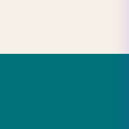
Βίκυ Βάββα