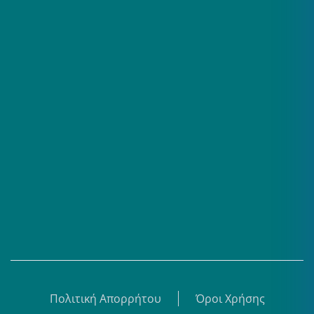
Επαγγελματίες
Σειρές
Βίντεο
Άρθρα
Θεματικά Κέντρα
eBooks
Shop
Εγγραφή
Πολιτική Απορρήτου
Όροι Χρήσης