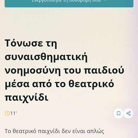
Τόνωσε τη
συναισθηματική
Συναισθηματική ανάπτυξη
Παιχνίδι & ανάπτυξη
νοημοσύνη του παιδιού
μέσα από το θεατρικό
παιχνίδι
11'
Το θεατρικό παιχνίδι δεν είναι απλώς