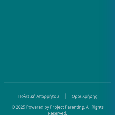
Επαγγελματίες
Σειρές
Βίντεο
Άρθρα
Θεματικά Κέντρα
eBooks
Shop
Εγγραφή
Πολιτική Απορρήτου
Όροι Χρήσης
© 2025 Powered by
Project Parenting
.
All Rights
Reserved.