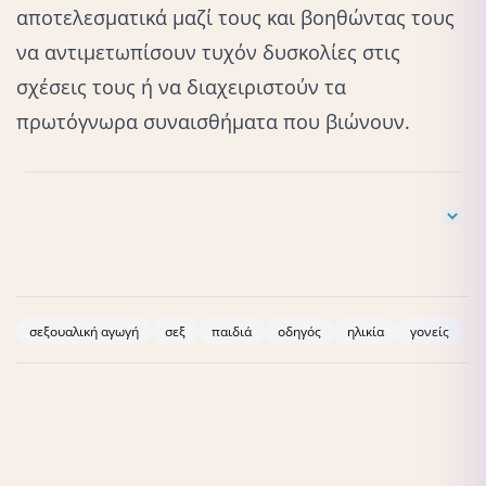
αποτελεσματικά μαζί τους και βοηθώντας τους
να αντιμετωπίσουν τυχόν δυσκολίες στις
σχέσεις τους ή να διαχειριστούν τα
πρωτόγνωρα συναισθήματα που βιώνουν.
American Academy of Pediatrics (2023). When & how to talk
with your child about sex. Ανακτήθηκε από:
https://www.healthychildren.org/English/ages-
σεξουαλική αγωγή
σεξ
παιδιά
οδηγός
ηλικία
γονείς
stages/preschool/Pages/Talking-to-Your-Young-Child-About-
Sex.aspx
Charaipotra, S. (2023). Sex Education 101: The
conversations you should be having with your kids.
Ανακτήθηκε από:
https://www.parents.com/age-by-age-guide-to-sex-
education-7497793