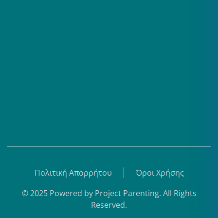
Επαγγελματίες
Σειρές
Βίντεο
Άρθρα
Θεματικά Κέντρα
eBooks
Shop
Εγγραφή
Πολιτική Απορρήτου
Όροι Χρήσης
© 2025 Powered by
Project Parenting
.
All Rights
Reserved.